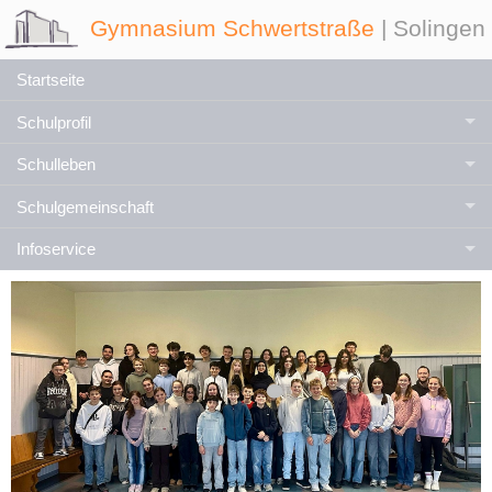
Gymnasium Schwertstraße
| Solingen
Startseite
Schulprofil
Schulleben
Schulgemeinschaft
Infoservice