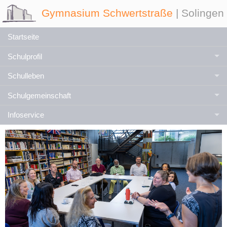
Gymnasium Schwertstraße
| Solingen
Startseite
Schulprofil
Schulleben
Schulgemeinschaft
Infoservice